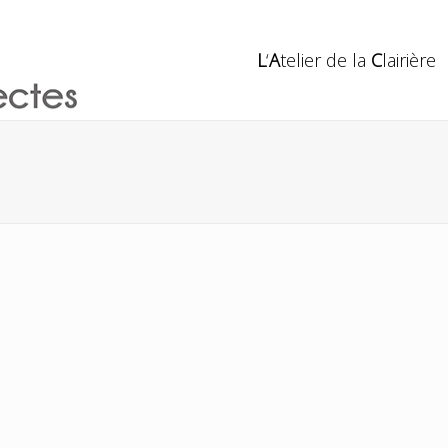
L
‘
A
telier de la
C
lairière